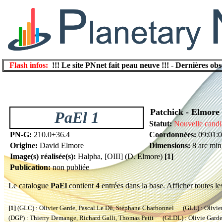
Flash infos:
!!! Le site PNnet fait peau neuve !!!
-
Dernières obs
Patchick - Elmore
PaEl 1
Statut:
Nouvelle candi
PN-G:
210.0+36.4
Coordonnées:
09:01:
Origine:
David Elmore
Dimensions:
8 arc min
Image(s) réalisée(s):
Halpha, [OIII] (D. Elmore)
[1]
Publication:
non publiée
Le catalogue
PaEl
contient
4
entrées dans la base.
Afficher toutes le
[1]
(GLC) : Olivier Garde, Pascal Le Dû, Stéphane Charbonnel (GLL) : Olivier
(DGP) : Thierry Demange, Richard Galli, Thomas Petit (GLDL) : Olivie Garde, 