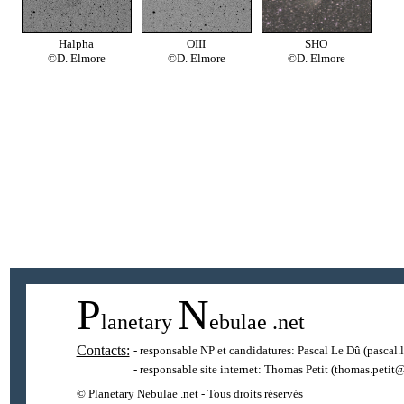
Halpha
OIII
SHO
©D. Elmore
©D. Elmore
©D. Elmore
P
N
lanetary
ebulae
.net
Contacts:
- responsable NP et candidatures:
Pascal Le Dû
(pascal.
- responsable site internet:
Thomas Petit
(thomas.petit@
© Planetary Nebulae .net - Tous droits réservés