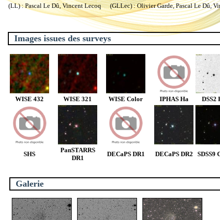
(LL) : Pascal Le Dû, Vincent Lecoq (GLLec) : Olivier Garde, Pascal Le Dû, V
Images issues des surveys
WISE 432
WISE 321
WISE Color
IPHAS Ha
DSS2 
PanSTARRS
SHS
DECaPS DR1
DECaPS DR2
SDSS9 C
DR1
Galerie