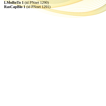
LMoBoTo 1
(id PNnet 1290)
RasCapBlo 1
(id PNnet 1291)