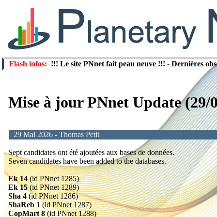
Flash infos:
!!! Le site PNnet fait peau neuve !!!
-
Dernières obs
Mise à jour PNnet Update (29/
29 Mai 2026 - Thomas Petit
Sept candidates ont été ajoutées aux bases de données.
Seven candidates have been added to the databases.
Ek 14
(id PNnet 1285)
Ek 15
(id PNnet 1289)
Sha 4
(id PNnet 1286)
ShaReb 1
(id PNnet 1287)
CopMart 8
(id PNnet 1288)