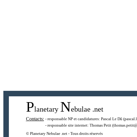
P
N
lanetary
ebulae
.net
Contacts:
- responsable NP et candidatures:
Pascal Le Dû
(pascal.
- responsable site internet:
Thomas Petit
(thomas.petit@
© Planetary Nebulae .net - Tous droits réservés