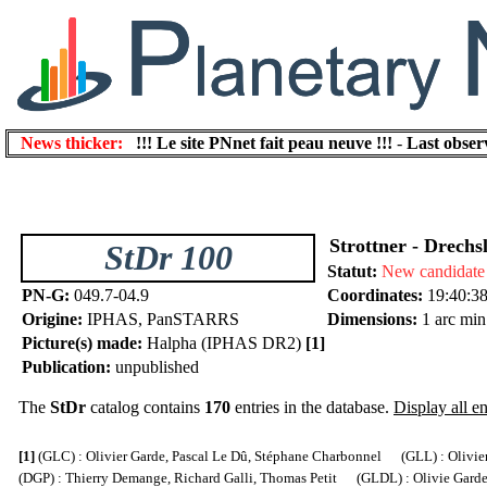
News thicker:
!!! Le site PNnet fait peau neuve !!!
-
Last obser
Strottner - Drechs
StDr 100
Statut:
New candidate
PN-G:
049.7-04.9
Coordinates:
19:40:3
Origine:
IPHAS, PanSTARRS
Dimensions:
1 arc min
Picture(s) made:
Halpha (IPHAS DR2)
[1]
Publication:
unpublished
The
StDr
catalog contains
170
entries in the database.
Display all en
[1]
(GLC) : Olivier Garde, Pascal Le Dû, Stéphane Charbonnel (GLL) : Olivier
(DGP) : Thierry Demange, Richard Galli, Thomas Petit (GLDL) : Olivie Garde, 