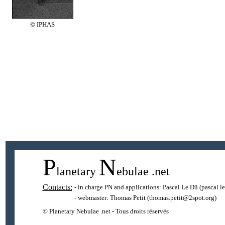
© IPHAS
P
N
lanetary
ebulae
.net
Contacts:
- in charge PN and applications:
Pascal Le Dû
(pascal.l
- webmaster:
Thomas Petit
(thomas.petit@2spot.org)
© Planetary Nebulae .net - Tous droits réservés