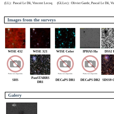
(LL) : Pascal Le Dû, Vincent Lecoq (GLLec) : Olivier Garde, Pascal Le Dû, V
Images from the surveys
WISE 432
WISE 321
WISE Color
IPHAS Ha
DSS2 
PanSTARRS
SHS
DECaPS DR1
DECaPS DR2
SDSS9 C
DR1
Galery