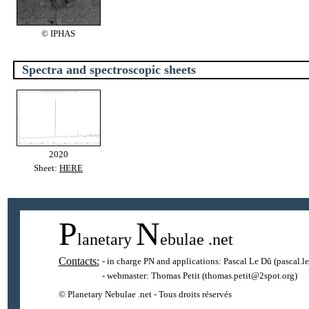
© IPHAS
Spectra and spectroscopic sheets
2020
Sheet:
HERE
P
N
lanetary
ebulae
.net
Contacts:
- in charge PN and applications:
Pascal Le Dû
(pascal.l
- webmaster:
Thomas Petit
(thomas.petit@2spot.org)
© Planetary Nebulae .net - Tous droits réservés