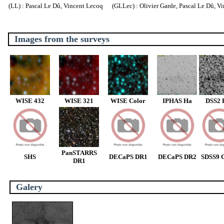
(LL) : Pascal Le Dû, Vincent Lecoq (GLLec) : Olivier Garde, Pascal Le Dû, V
Images from the surveys
WISE 432
WISE 321
WISE Color
IPHAS Ha
DSS2 
PanSTARRS
SHS
DECaPS DR1
DECaPS DR2
SDSS9 C
DR1
Galery