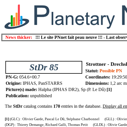
News thicker:
!!! Le site PNnet fait peau neuve !!!
-
Last obser
Strottner - Drechs
StDr 85
Statut:
Possible PN
PN-G:
054.6+00.7
Coordinates:
19:29:5
Origine:
IPHAS, PanSTARRS
Dimensions:
1,2 arc m
Picture(s) made:
Halpha (IPHAS DR2), Sp (P. Le Dû)
[1]
Publication:
unpublished
The
StDr
catalog contains
170
entries in the database.
Display all en
[1]
(GLC) : Olivier Garde, Pascal Le Dû, Stéphane Charbonnel (GLL) : Olivier
(DGP) : Thierry Demange, Richard Galli, Thomas Petit (GLDL) : Olivie Garde, 