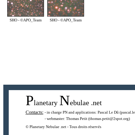
SHO - ©APO_Team
SHO - ©APO_Team
P
N
lanetary
ebulae
.net
Contacts:
- in charge PN and applications:
Pascal Le Dû
(pascal.l
- webmaster:
Thomas Petit
(thomas.petit@2spot.org)
© Planetary Nebulae .net - Tous droits réservés