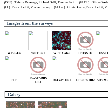
(DGP) : Thierry Demange, Richard Galli, Thomas Petit (GLDL) : Olivie Garde, 
(LL) : Pascal Le Dû, Vincent Lecoq (GLLec) : Olivier Garde, Pascal Le Dû, V
Images from the surveys
WISE 432
WISE 321
WISE Color
IPHAS Ha
DSS2 
PanSTARRS
SHS
DECaPS DR1
DECaPS DR2
SDSS9 C
DR1
Galery