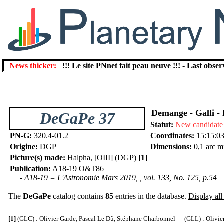
News thicker:
!!! Le site PNnet fait peau neuve !!!
-
Last obser
Demange - Galli - 
DeGaPe 37
Statut:
New candidate
PN-G:
320.4-01.2
Coordinates:
15:15:03
Origine:
DGP
Dimensions:
0,1 arc m
Picture(s) made:
Halpha, [OIII] (DGP)
[1]
Publication:
A18-19 O&T86
- A18-19 = L'Astronomie Mars 2019, , vol. 133, No. 125, p.54
The
DeGaPe
catalog contains
85
entries in the database.
Display all 
[1]
(GLC) : Olivier Garde, Pascal Le Dû, Stéphane Charbonnel (GLL) : Olivier