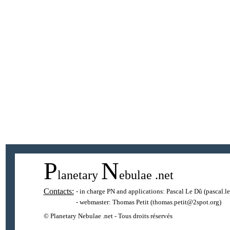
P
N
lanetary
ebulae
.net
Contacts:
- in charge PN and applications:
Pascal Le Dû
(pascal.l
- webmaster:
Thomas Petit
(thomas.petit@2spot.org)
© Planetary Nebulae .net - Tous droits réservés