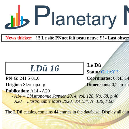
News thicker:
!!! Le site PNnet fait peau neuve !!!
-
Last obser
Le Dû
LDû 16
Statut:
GalaxY ?
PN-G:
241.5-01.0
Coordinates:
07:43:14
Origine:
Skymap.org
Dimensions:
0,5 arc m
Publication:
A14 - A20
- A14 = L'Astronomie Janvier 2014, vol. 128, No. 68, p.40
- A20 = L'astronomie Mars 2020, Vol 134, N° 136, P.60
The
LDû
catalog contains
44
entries in the database.
Display all entr