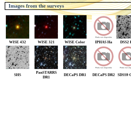
Images from the surveys
WISE 432
WISE 321
WISE Color
IPHAS Ha
DSS2 
PanSTARRS
SHS
DECaPS DR1
DECaPS DR2
SDSS9 C
DR1