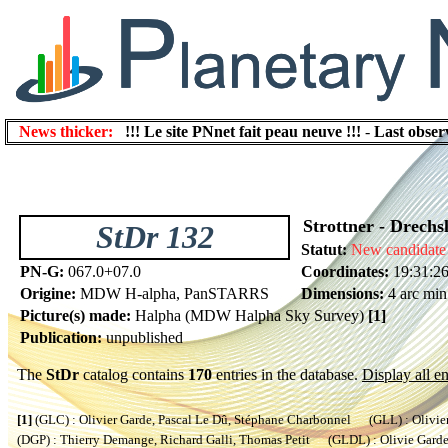
News thicker:
!!! Le site PNnet fait peau neuve !!!
-
Last obser
Strottner - Drechs
StDr 132
Statut:
New candidate
PN-G:
067.0+07.0
Coordinates:
19:31:2
Origine:
MDW H-alpha, PanSTARRS
Dimensions:
4 arc min
Picture(s) made:
Halpha (MDW Halpha Sky Survey)
[1]
Publication:
unpublished
The
StDr
catalog contains
170
entries in the database.
Display all en
[1]
(GLC) : Olivier Garde, Pascal Le Dû, Stéphane Charbonnel (GLL) : Olivier
(DGP) : Thierry Demange, Richard Galli, Thomas Petit (GLDL) : Olivie Garde, 