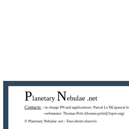
P
N
lanetary
ebulae
.net
Contacts:
- in charge PN and applications:
Pascal Le Dû
(pascal.l
- webmaster:
Thomas Petit
(thomas.petit@2spot.org)
© Planetary Nebulae .net - Tous droits réservés