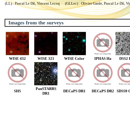
(LL) : Pascal Le Dû, Vincent Lecoq (GLLec) : Olivier Garde, Pascal Le Dû, V
Images from the surveys
WISE 432
WISE 321
WISE Color
IPHAS Ha
DSS2 
PanSTARRS
SHS
DECaPS DR1
DECaPS DR2
SDSS9 C
DR1