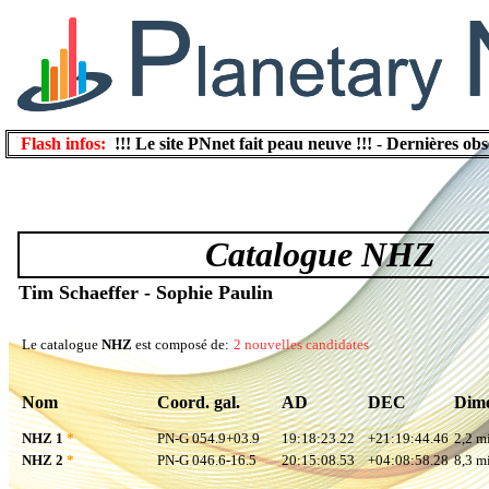
Flash infos:
!!! Le site PNnet fait peau neuve !!!
-
Dernières obs
Catalogue NHZ
Tim Schaeffer - Sophie Paulin
Le catalogue
NHZ
est composé de:
2 nouvelles candidates
Nom
Coord. gal.
AD
DEC
Dime
NHZ 1
*
PN-G 054.9+03.9
19:18:23.22
+21:19:44.46
2,2 mi
NHZ 2
*
PN-G 046.6-16.5
20:15:08.53
+04:08:58.28
8,3 mi