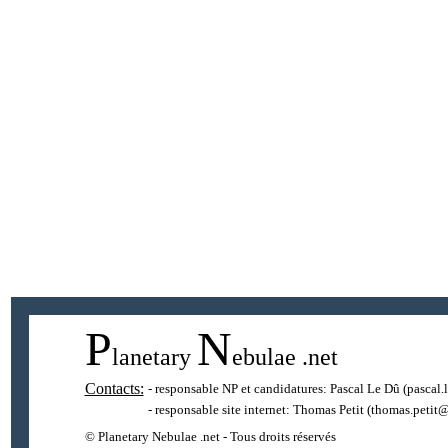
P
N
lanetary
ebulae
.net
Contacts:
- responsable NP et candidatures:
Pascal Le Dû
(pascal.
- responsable site internet:
Thomas Petit
(thomas.petit@
© Planetary Nebulae .net - Tous droits réservés