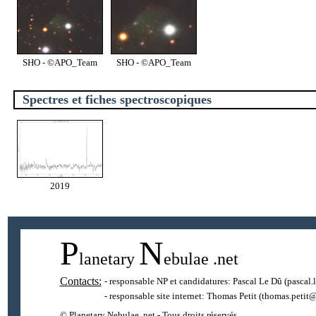
SHO - ©APO_Team
SHO - ©APO_Team
Spectres et fiches spectroscopiques
2019
P
N
lanetary
ebulae
.net
Contacts:
- responsable NP et candidatures:
Pascal Le Dû
(pascal.
- responsable site internet:
Thomas Petit
(thomas.petit@
© Planetary Nebulae .net - Tous droits réservés