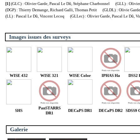
[1]
(GLC) : Olivier Garde, Pascal Le Dû, Stéphane Charbonnel (GLL) : Olivier
(DGP) : Thierry Demange, Richard Galli, Thomas Petit (GLDL) : Olivie Garde, 
(LL) : Pascal Le Dû, Vincent Lecoq (GLLec) : Olivier Garde, Pascal Le Dû, V
Images issues des surveys
WISE 432
WISE 321
WISE Color
IPHAS Ha
DSS2 
PanSTARRS
SHS
DECaPS DR1
DECaPS DR2
SDSS9 C
DR1
Galerie