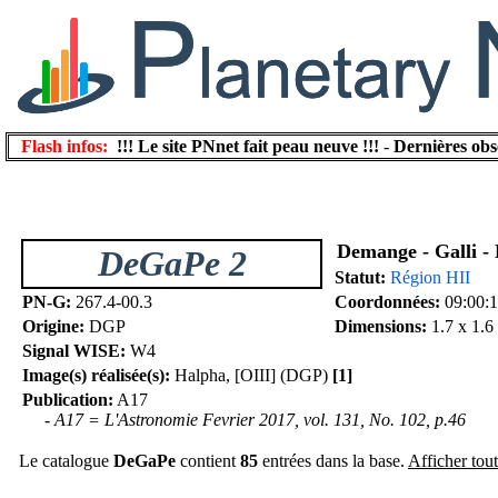
Flash infos:
!!! Le site PNnet fait peau neuve !!!
-
Dernières obs
Demange - Galli - 
DeGaPe 2
Statut:
Région HII
PN-G:
267.4-00.3
Coordonnées:
09:00:1
Origine:
DGP
Dimensions:
1.7 x 1.6
Signal WISE:
W4
Image(s) réalisée(s):
Halpha, [OIII] (DGP)
[1]
Publication:
A17
- A17 = L'Astronomie Fevrier 2017, vol. 131, No. 102, p.46
Le catalogue
DeGaPe
contient
85
entrées dans la base.
Afficher tout