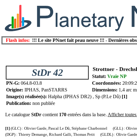
Flash infos:
!!! Le site PNnet fait peau neuve !!!
-
Dernières obs
Strottner - Drechs
StDr 42
Statut:
Vraie NP
PN-G:
064.8-03.8
Coordonnées:
20:09:
Origine:
IPHAS, PanSTARRS
Dimensions:
1,4 arc m
Image(s) réalisée(s):
Halpha (IPHAS DR2) , Sp (P.Le Dû)
[1]
Publication:
non publiée
Le catalogue
StDr
contient
170
entrées dans la base.
Afficher toutes 
[1]
(GLC) : Olivier Garde, Pascal Le Dû, Stéphane Charbonnel (GLL) : Olivier
(DGP) : Thierry Demange, Richard Galli, Thomas Petit (GLDL) : Olivie Garde, 