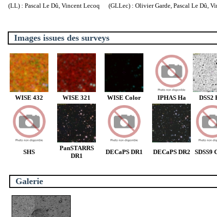
(LL) : Pascal Le Dû, Vincent Lecoq (GLLec) : Olivier Garde, Pascal Le Dû, V
Images issues des surveys
WISE 432
WISE 321
WISE Color
IPHAS Ha
DSS2 
PanSTARRS
SHS
DECaPS DR1
DECaPS DR2
SDSS9 C
DR1
Galerie