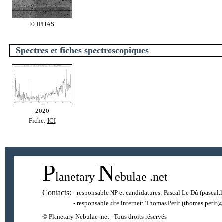
© IPHAS
Spectres et fiches spectroscopiques
2020
Fiche:
ICI
P
N
lanetary
ebulae
.net
Contacts:
- responsable NP et candidatures:
Pascal Le Dû
(pascal.
- responsable site internet:
Thomas Petit
(thomas.petit@
© Planetary Nebulae .net - Tous droits réservés