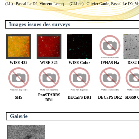
(LL) : Pascal Le Dû, Vincent Lecoq (GLLec) : Olivier Garde, Pascal Le Dû, V
Images issues des surveys
WISE 432
WISE 321
WISE Color
IPHAS Ha
DSS2 
PanSTARRS
SHS
DECaPS DR1
DECaPS DR2
SDSS9 C
DR1
Galerie