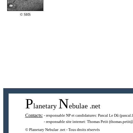
© SHS
P
N
lanetary
ebulae
.net
Contacts:
- responsable NP et candidatures:
Pascal Le Dû
(pascal.
- responsable site internet:
Thomas Petit
(thomas.petit@
© Planetary Nebulae .net - Tous droits réservés