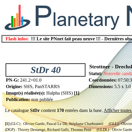
Flash infos:
!!! Le site PNnet fait peau neuve !!!
-
Dernières obs
Strottner - Drechs
StDr 40
Statut:
Nouvelle candi
PN-G:
241.2+01.0
Coordonnées:
07:50:3
Origine:
SHS, PanSTARRS
Dimensions:
5.5 x 3.0
Image(s) réalisée(s):
Halpha (SHS)
[1]
Publication:
non publiée
Le catalogue
StDr
contient
170
entrées dans la base.
Afficher toutes 
[1]
(GLC) : Olivier Garde, Pascal Le Dû, Stéphane Charbonnel (GLL) : Olivier
(DGP) : Thierry Demange, Richard Galli, Thomas Petit (GLDL) : Olivie Garde, 