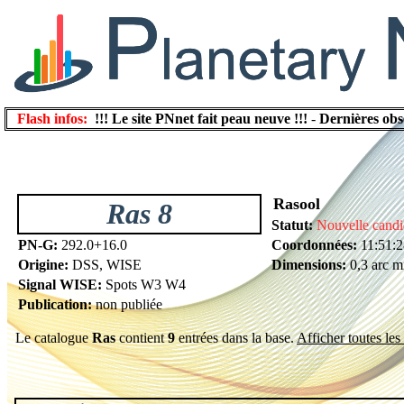
Flash infos:
!!! Le site PNnet fait peau neuve !!!
-
Dernières obs
Rasool
Ras 8
Statut:
Nouvelle candi
PN-G:
292.0+16.0
Coordonnées:
11:51:2
Origine:
DSS, WISE
Dimensions:
0,3 arc m
Signal WISE:
Spots W3 W4
Publication:
non publiée
Le catalogue
Ras
contient
9
entrées dans la base.
Afficher toutes les