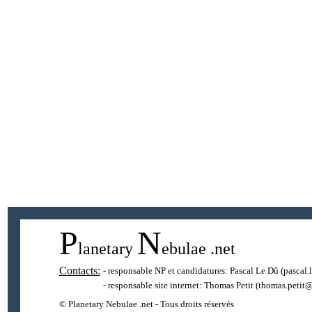
P
N
lanetary
ebulae
.net
Contacts:
- responsable NP et candidatures:
Pascal Le Dû
(pascal.
- responsable site internet:
Thomas Petit
(thomas.petit@
© Planetary Nebulae .net - Tous droits réservés