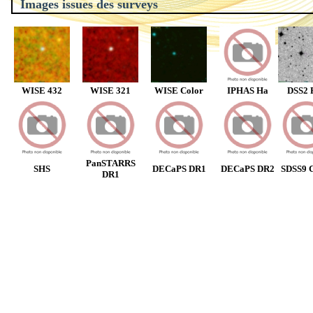
Images issues des surveys
WISE 432
WISE 321
WISE Color
IPHAS Ha
DSS2 
PanSTARRS
SHS
DECaPS DR1
DECaPS DR2
SDSS9 C
DR1