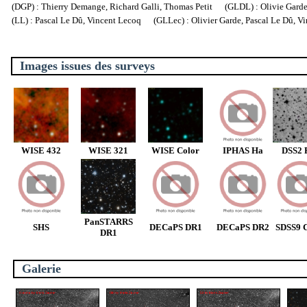
(DGP) : Thierry Demange, Richard Galli, Thomas Petit (GLDL) : Olivie Garde, 
(LL) : Pascal Le Dû, Vincent Lecoq (GLLec) : Olivier Garde, Pascal Le Dû, V
Images issues des surveys
WISE 432
WISE 321
WISE Color
IPHAS Ha
DSS2 
PanSTARRS
SHS
DECaPS DR1
DECaPS DR2
SDSS9 C
DR1
Galerie