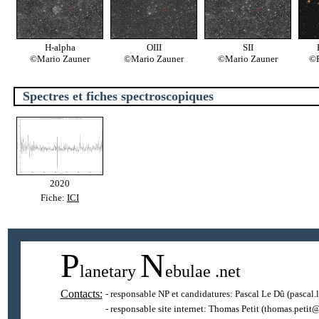
H-alpha
OIII
SII
©Mario Zauner
©Mario Zauner
©Mario Zauner
©P
Spectres et fiches spectroscopiques
2020
Fiche:
ICI
P
N
lanetary
ebulae
.net
Contacts:
- responsable NP et candidatures:
Pascal Le Dû
(pascal.
- responsable site internet:
Thomas Petit
(thomas.petit@