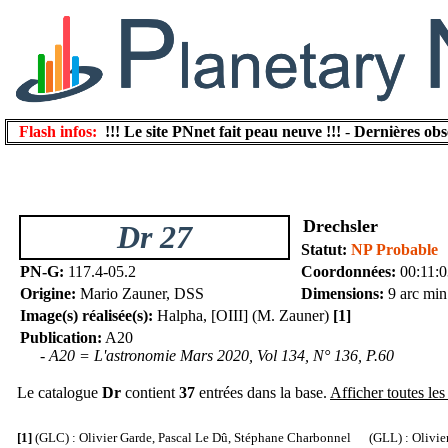
Flash infos:
!!! Le site PNnet fait peau neuve !!!
-
Dernières obs
Drechsler
Dr 27
Statut:
NP Probable
PN-G:
117.4-05.2
Coordonnées:
00:11:
Origine:
Mario Zauner, DSS
Dimensions:
9 arc min
Image(s) réalisée(s):
Halpha, [OIII] (M. Zauner)
[1]
Publication:
A20
- A20 = L'astronomie Mars 2020, Vol 134, N° 136, P.60
Le catalogue
Dr
contient
37
entrées dans la base.
Afficher toutes les
[1]
(GLC) : Olivier Garde, Pascal Le Dû, Stéphane Charbonnel (GLL) : Olivier