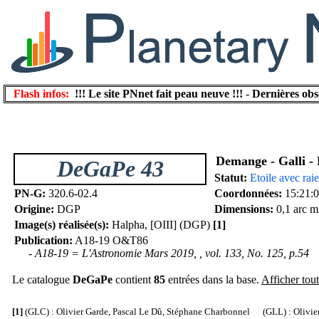
Flash infos:
!!! Le site PNnet fait peau neuve !!!
-
Dernières obs
Demange - Galli - 
DeGaPe 43
Statut:
Etoile avec rai
PN-G:
320.6-02.4
Coordonnées:
15:21:0
Origine:
DGP
Dimensions:
0,1 arc m
Image(s) réalisée(s):
Halpha, [OIII] (DGP)
[1]
Publication:
A18-19 O&T86
- A18-19 = L'Astronomie Mars 2019, , vol. 133, No. 125, p.54
Le catalogue
DeGaPe
contient
85
entrées dans la base.
Afficher tout
[1]
(GLC) : Olivier Garde, Pascal Le Dû, Stéphane Charbonnel (GLL) : Olivier