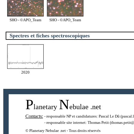
SHO - ©APO_Team
SHO - ©APO_Team
Spectres et fiches spectroscopiques
2020
P
N
lanetary
ebulae
.net
Contacts:
- responsable NP et candidatures:
Pascal Le Dû
(pascal.
- responsable site internet:
Thomas Petit
(thomas.petit@
© Planetary Nebulae .net - Tous droits réservés