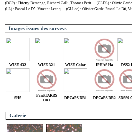
(DGP) : Thierry Demange, Richard Galli, Thomas Petit (GLDL) : Olivie Garde, 
(LL) : Pascal Le Dû, Vincent Lecoq (GLLec) : Olivier Garde, Pascal Le Dû, V
Images issues des surveys
WISE 432
WISE 321
WISE Color
IPHAS Ha
DSS2 
PanSTARRS
SHS
DECaPS DR1
DECaPS DR2
SDSS9 C
DR1
Galerie