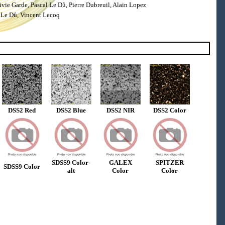
ie Garde, Pascal Le Dû, Pierre Dubreuil, Alain Lopez
 Le Dû, Vincent Lecoq
DSS2 Red
DSS2 Blue
DSS2 NIR
DSS2 Color
SDSS9 Color-
GALEX
SPITZER
SDSS9 Color
alt
Color
Color