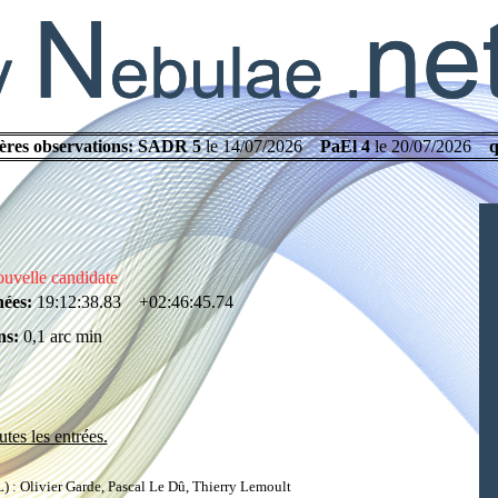
ères observations:
SADR 5
le 14/07/2026
PaEl 4
le 20/07/2026
q
uvelle candidate
ées:
19:12:38.83 +02:46:45.74
s:
0,1 arc min
utes les entrées.
: Olivier Garde, Pascal Le Dû, Thierry Lemoult