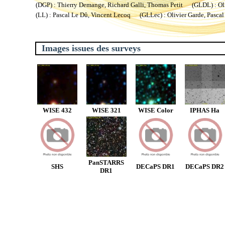
(DGP) : Thierry Demange, Richard Galli, Thomas Petit (GLDL) : Oliv
(LL) : Pascal Le Dû, Vincent Lecoq (GLLec) : Olivier Garde, Pascal
Images issues des surveys
WISE 432
WISE 321
WISE Color
IPHAS Ha
PanSTARRS
SHS
DECaPS DR1
DECaPS DR2
DR1