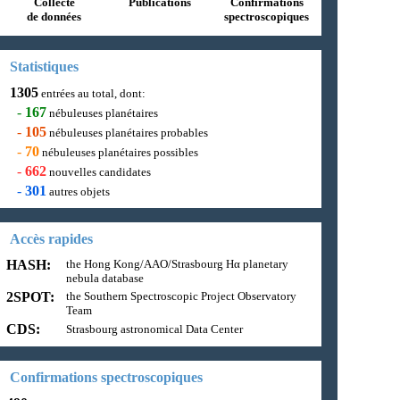
Collecte
Publications
Confirmations
de données
spectroscopiques
Statistiques
1305
entrées au total, dont:
-
167
nébuleuses planétaires
-
105
nébuleuses planétaires probables
-
70
nébuleuses planétaires possibles
-
662
nouvelles candidates
-
301
autres objets
Accès rapides
HASH:
the Hong Kong/AAO/Strasbourg Hα planetary
nebula database
2SPOT:
the Southern Spectroscopic Project Observatory
Team
CDS:
Strasbourg astronomical Data Center
Confirmations spectroscopiques