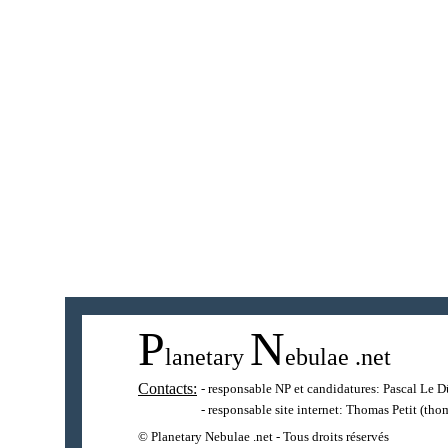
P
N
lanetary
ebulae
.net
Contacts:
- responsable NP et candidatures:
Pascal Le D
- responsable site internet:
Thomas Petit
(thom
© Planetary Nebulae .net - Tous droits réservés