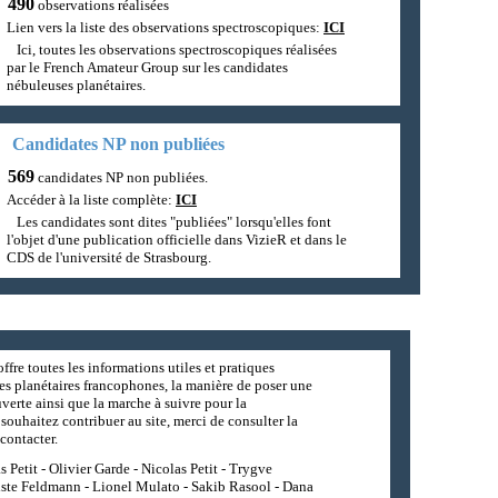
490
observations réalisées
Lien vers la liste des observations spectroscopiques:
ICI
Ici, toutes les observations spectroscopiques réalisées
par le French Amateur Group sur les candidates
nébuleuses planétaires.
Candidates NP non publiées
569
candidates NP non publiées.
Accéder à la liste complète:
ICI
Les candidates sont dites "publiées" lorsqu'elles font
l'objet d'une publication officielle dans VizieR et dans le
CDS de l'université de Strasbourg.
ffre toutes les informations utiles et pratiques
es planétaires francophones, la manière de poser une
erte ainsi que la marche à suivre pour la
souhaitez contribuer au site, merci de consulter la
contacter.
 Petit - Olivier Garde - Nicolas Petit - Trygve
iste Feldmann - Lionel Mulato - Sakib Rasool - Dana