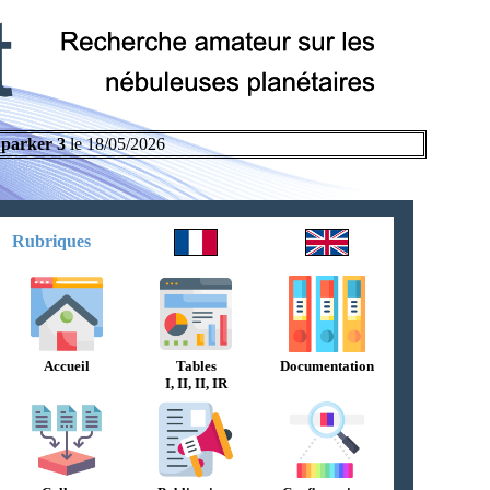
parker 3
le 18/05/2026
Rubriques
Accueil
Tables
Documentation
I, II, II, IR