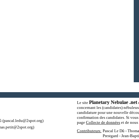
Planetary Nebulae .net
Le site
o
concernant les (candidates) nébuleus
candidature pour une nouvelle découv
confirmation des candidates. Si vous 
û
(pascal.ledu@2spot.org)
page
Collecte de données
et de nous 
as.petit@2spot.org)
Contributeurs:
Pascal Le Dû - Thomas
Prestgard - Jean-Bapt