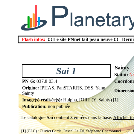
Flash infos:
!!! Le site PNnet fait peau neuve !!!
-
Derni
Sainty
Sai 1
Statut:
No
PN-G:
037.8-03.4
Coordonn
Origine:
IPHAS, PanSTARRS, DSS, Yann
Dimension
Sainty
Image(s) réalisée(s):
Halpha, [OIII] (Y. Sainty)
[1]
Publication:
non publiée
Le catalogue
Sai
contient
3
entrées dans la base.
Afficher to
[1]
(GLC) : Olivier Garde, Pascal Le Dû, Stéphane Charbonnel (GLL) 